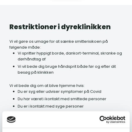
Restriktioner i dyreklinikken
Vi vil gøre os umage for at sænke smitterisikoen på
følgende måde:
Vi spritter hyppigt borde, dankort-terminal, skranke og
dørhåndtag af
Vi vil bede dig bruge håndsprit både før og efter dit
besøg på klinikken
Vi vil bede dig om at blive hjemme hvis:
Du er syg eller udviser symptomer på Covid
Du har været i kontakt med smittede personer
Du er i kontakt med syge personer
Er du i det mindste i tvivl, kan du selvfølgelig kontakte os og
spørge til råds.