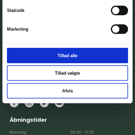
Statistik
Marketing
Kontaktoplysninger
Dyreklinikken Viby Sjælland ApS
Torvet 8, 4130 Viby Sjælland
Tillad alle
Klik her for rutevejledning
Telefon:
70 25 40 60
Tillad valgte
E-mail:
klinik@dyreklinikken-vibysj.dk
Læs vores cookiedeklaration
Afvis
Åbningstider
Mandag
08.00 - 17.00