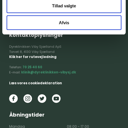
Tillad valgte
Afvis
Kontaktoplysninger
Dyreklinikken Viby Sjælland ApS
Torvet 8, 4130 Viby Sjælland
Klik her for rutevejledning
Telefon:
70 25 40 60
E-mail:
klinik@dyreklinikken-vibysj.dk
Læs vores cookiedeklaration
Åbningstider
Mandag
08.00 - 17.00