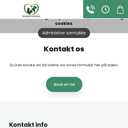
For at se dette
Googlemap
skal du acceptere
marketing
70 25 40 60
Booking​
Webshop
cookies
.
Administrer samtykke
Kontakt os
Du kan booke en tid online via vores formular her på siden.
Book en tid
​Kontakt info