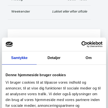
Weekender​
Lukket eller efter aftale
Send os en besked
Har du særlige spørgsmål eller ønsker, kan du
sende en mail, som vi vil forsøge at besvare
Samtykke
Detaljer
Om
indenfor 24 timer.
Denne hjemmeside bruger cookies
Vi bruger cookies til at tilpasse vores indhold og
annoncer, til at vise dig funktioner til sociale medier og til
at analysere vores trafik. Vi deler også oplysninger om
din brug af vores hjemmeside med vores partnere inden
for sociale medier, annonceringspartnere og