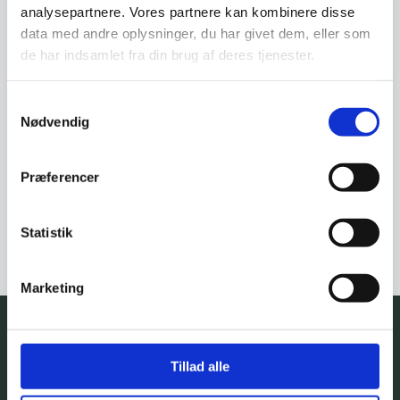
analysepartnere. Vores partnere kan kombinere disse
data med andre oplysninger, du har givet dem, eller som
de har indsamlet fra din brug af deres tjenester.
Samtykkevalg
Nødvendig
Præferencer
BEMÆRK!
din booking er først gældende,
når du har fået svar tilbage fra os.​
Statistik
Marketing
Tillad alle